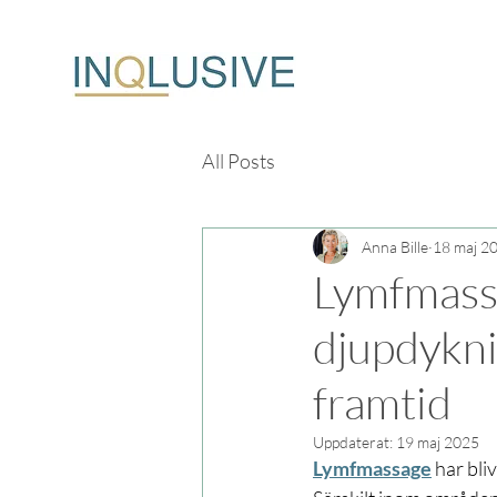
All Posts
Anna Bille
18 maj 2
Lymfmass
djupdykni
framtid
Uppdaterat:
19 maj 2025
Lymfmassage
har bli