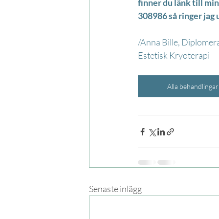
finner du länk till m
308986 så ringer jag 
/Anna Bille, Diplomer
Estetisk Kryoterapi
Alla behandlingar
Senaste inlägg