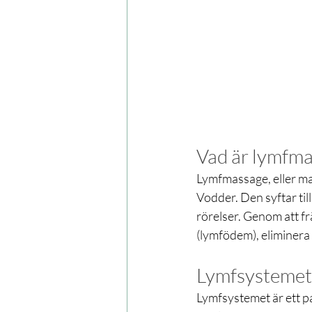
Vad är lymfm
Lymfmassage, eller ma
Vodder. Den syftar til
rörelser. Genom att f
(lymfödem), eliminera
Lymfsystemets
Lymfsystemet är ett pa