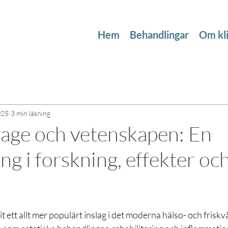
Hem
Behandlingar
Om kl
025
3 min läsning
age och vetenskapen: En
ng i forskning, effekter oc
vit ett allt mer populärt inslag i det moderna hälso- och frisk