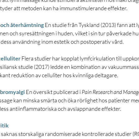
antyder att metoden kan ha immunstimulerande effekter.
t och återhämtning
En studie från Tyskland (2013) fann att
en och syresättningen i huden, vilket i sin tur påverkade hud
r dess användning inom estetik och postoperativ vård.
elluliter
 Flera studier har kopplat lymfcirkulation till uppk
brasiliansk studie (2017) ledde en kombination av vakuummas
ikant reduktion av celluliter hos kvinnliga deltagare.
ibromyalgi
En översikt publicerad i 
Pain Research and Mana
ssage kan minska smärta och öka rörlighet hos patienter med
dess antiinflammatoriska och avslappnande effekter.
itik
t saknas storskaliga randomiserade kontrollerade studier (R