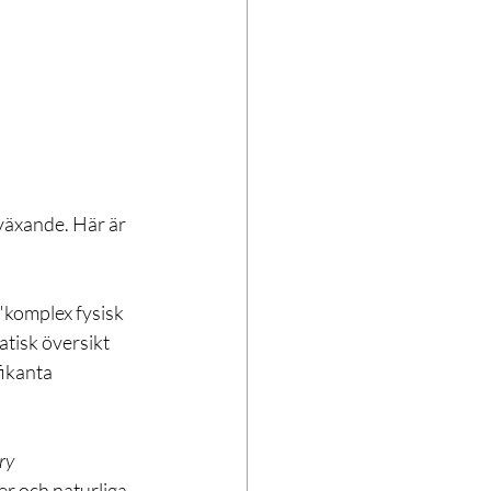
växande. Här är 
komplex fysisk 
tisk översikt 
ikanta 
ry 
r och naturliga 