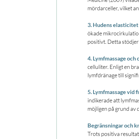
mördarceller, vilket 
3. Hudens elasticite
ökade mikrocirkulation
positivt. Detta stödje
4. Lymfmassage och c
celluliter. Enligt en 
lymfdränage till signif
5. Lymfmassage vid f
indikerade att lymfma
möjligen på grund av 
Begränsningar och kr
Trots positiva resulta