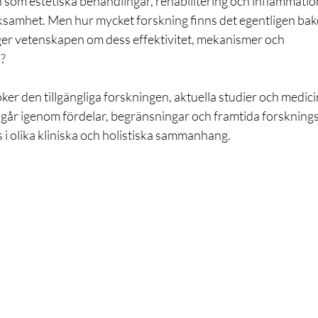
 som estetiska behandlingar, rehabilitering och inflammatio
samhet. Men hur mycket forskning finns det egentligen ba
er vetenskapen om dess effektivitet, mekanismer och 
?
er den tillgängliga forskningen, aktuella studier och medic
 går igenom fördelar, begränsningar och framtida forskning
 i olika kliniska och holistiska sammanhang.