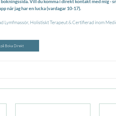
in bokningssida. Vill du komma i direkt kontakt med mig - 
upp när jag har en lucka (vardagar 10-17).
ad Lymfmassör, Holistiskt Terapeut & Certifierad inom Medi
 på Boka Direkt