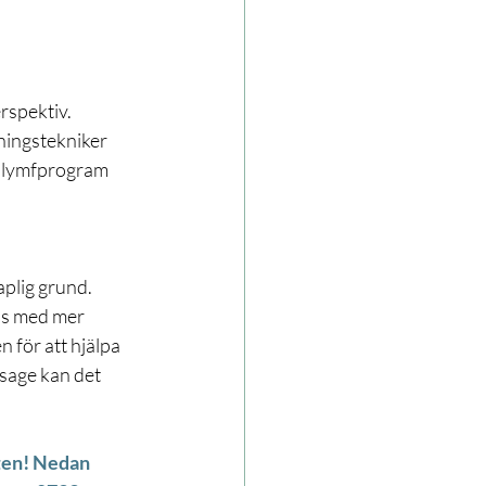
erspektiv. 
ningstekniker 
de lymfprogram 
plig grund. 
as med mer 
 för att hjälpa 
sage kan det 
ten! Nedan 