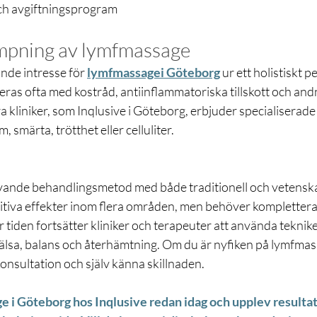
och avgiftningsprogram
lämpning av lymfmassage
ande intresse för 
lymfmassagei Göteborg
 ur ett holistiskt p
as ofta med kostråd, antiinflammatoriska tillskott och and
era kliniker, som Inqlusive i Göteborg, erbjuder specialisera
 smärta, trötthet eller celluliter.
ande behandlingsmetod med både traditionell och vetenska
itiva effekter inom flera områden, men behöver kompletter
 tiden fortsätter kliniker och terapeuter att använda tekniken
 hälsa, balans och återhämtning. Om du är nyfiken på lymfmas
konsultation och själv känna skillnaden.
 i Göteborg hos Inqlusive redan idag och upplev resulta