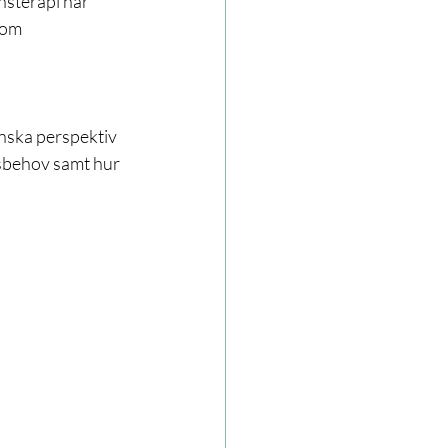
nsterapi har 
kom 
inska perspektiv 
sbehov samt hur 