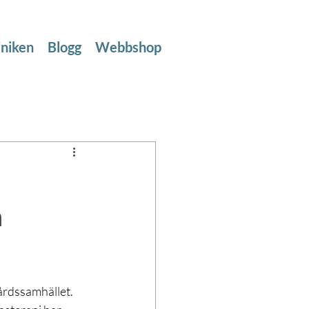
iniken
Blogg
Webbshop
h
vårdssamhället. 