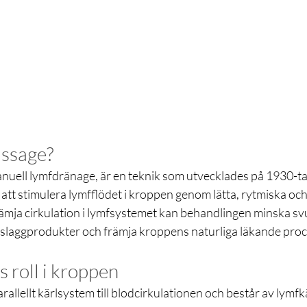
assage?
nuell lymfdränage, är en teknik som utvecklades på 1930-tal
l att stimulera lymfflödet i kroppen genom lätta, rytmiska oc
rämja cirkulation i lymfsystemet kan behandlingen minska sv
 slaggprodukter och främja kroppens naturliga läkande proc
 roll i kroppen
rallellt kärlsystem till blodcirkulationen och består av lymfk