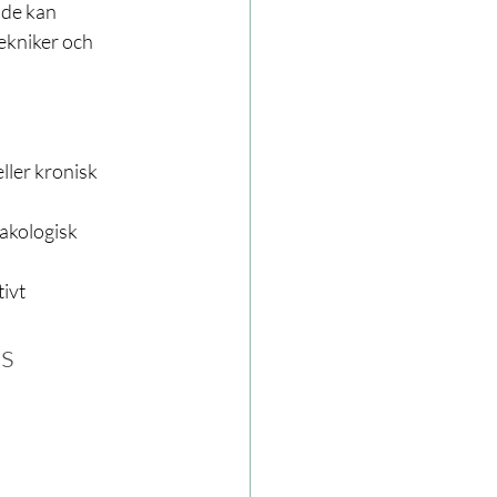
nde kan 
ekniker och 
ler kronisk 
akologisk 
tivt
is