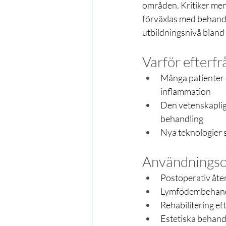
områden. Kritiker men
förväxlas med behandl
utbildningsnivå bland
Varför efterfr
Många patienter e
inflammation
Den vetenskaplig
behandling
Nya teknologier s
Användningsom
Postoperativ åt
Lymfödembehandli
Rehabilitering ef
Estetiska behandli