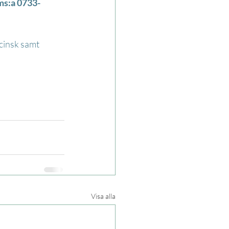
sms:a 0733-
cinsk samt 
Visa alla