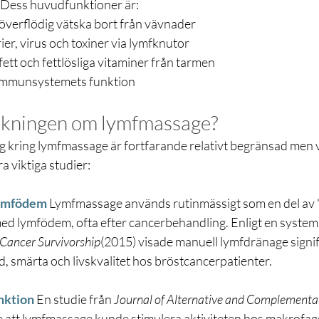
 Dess huvudfunktioner är:
överflödig vätska bort från vävnader
rier, virus och toxiner via lymfknutor
fett och fettlösliga vitaminer från tarmen
 immunsystemets funktion
skningen om lymfmassage?
g kring lymfmassage är fortfarande relativt begränsad men 
 viktiga studier:
lymfödem
Lymfmassage används rutinmässigt som en del av "
med lymfödem, ofta efter cancerbehandling. Enligt en systema
 Cancer Survivorship
(2015) visade manuell lymfdränage signif
ad, smärta och livskvalitet hos bröstcancerpatienter.
nktion
En studie från 
Journal of Alternative and Complementa
e att lymfmassage kunde stimulera aktiviteten hos makrofage