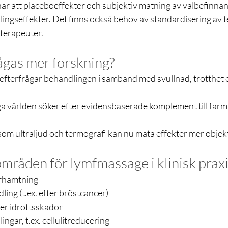
ar att placeboeffekter och subjektiv mätning av välbefinna
ingseffekter. Det finns också behov av standardisering av t
 terapeuter.
ågas mer forskning?
fterfrågar behandlingen i samband med svullnad, trötthet el
a världen söker efter evidensbaserade komplement till farm
om ultraljud och termografi kan nu mäta effekter mer objek
råden för lymfmassage i klinisk prax
erhämtning
ng (t.ex. efter bröstcancer)
ter idrottsskador
ngar, t.ex. cellulitreducering