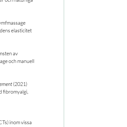
 lymfmassage 
ens elasticitet 
omsten av 
sage och manuell 
gement
 (2021) 
 fibromyalgi, 
CTs) inom vissa 