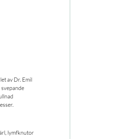
et av Dr. Emil 
h svepande 
ullnad 
esser.
ärl, lymfknutor 