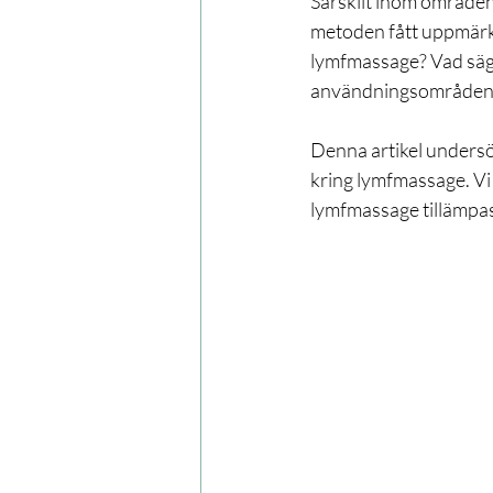
Särskilt inom områden
metoden fått uppmärk
lymfmassage? Vad säg
användningsområden
Denna artikel undersök
kring lymfmassage. Vi
lymfmassage tillämpas