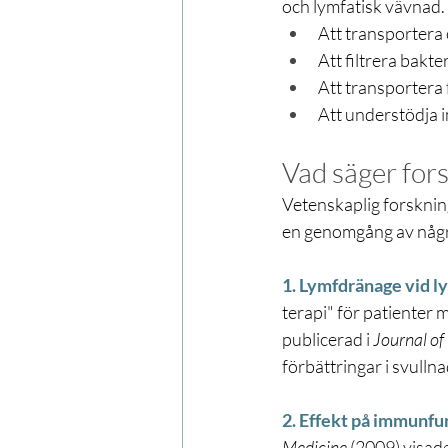
och lymfatisk vävnad.
Att transportera 
Att filtrera bakte
Att transportera 
Att understödja
Vad säger for
Vetenskaplig forsknin
en genomgång av några
1. Lymfdränage vid 
terapi" för patienter 
publicerad i 
Journal of
förbättringar i svulln
2. Effekt på immunfu
Medicine
 (2009) visad