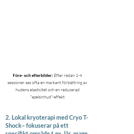
Före- och efterbilder:
 Efter redan 1-4 
sessioner ses ofta en markant förbättring av 
hudens elasticitet och en reducerad 
"apelsinhud"-effekt.
2. Lokal kryoterapi med Cryo T-
Shock
– fokuserar på ett 
specifikt område t.ex. lår, mage, 