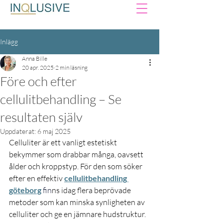
Inlägg
Anna Bille
20 apr. 2025
2 min läsning
Före och efter
cellulitbehandling – Se
resultaten själv
Uppdaterat:
6 maj 2025
Celluliter är ett vanligt estetiskt 
bekymmer som drabbar många, oavsett 
ålder och kroppstyp. För den som söker 
efter en effektiv
cellulitbehandling 
göteborg
fin
ns idag flera beprövade 
metoder som kan minska synligheten av 
celluliter och ge en jämnare hudstruktur. 